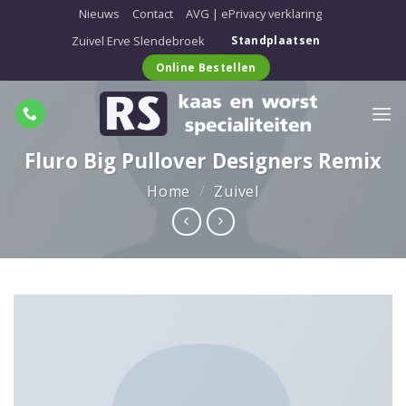
Ga
Nieuws
Contact
AVG | ePrivacy verklaring
naar
Zuivel Erve Slendebroek
Standplaatsen
inhoud
Online Bestellen
Fluro Big Pullover Designers Remix
Home
/
Zuivel