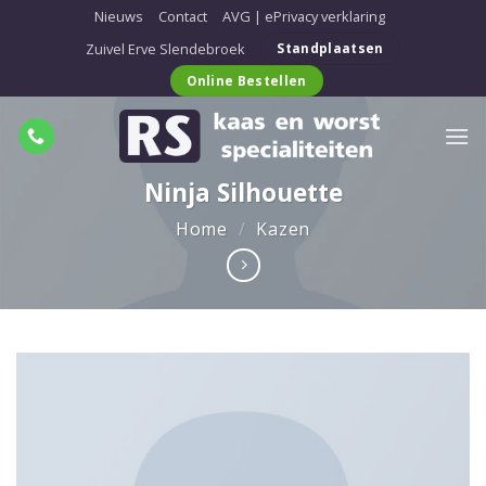
Ga
Nieuws
Contact
AVG | ePrivacy verklaring
naar
Zuivel Erve Slendebroek
Standplaatsen
inhoud
Online Bestellen
Ninja Silhouette
Home
/
Kazen