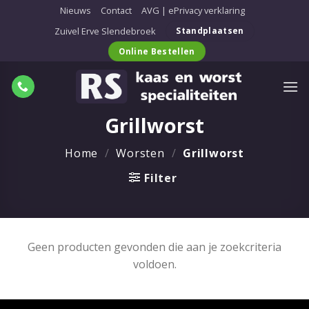
Ga
Nieuws
Contact
AVG | ePrivacy verklaring
naar
Zuivel Erve Slendebroek
Standplaatsen
inhoud
Online Bestellen
Grillworst
Home
/
Worsten
/
Grillworst
Filter
Geen producten gevonden die aan je zoekcriteria
voldoen.