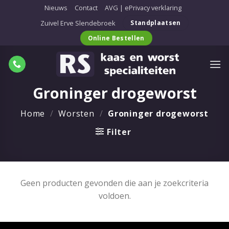
Ga
Nieuws
Contact
AVG | ePrivacy verklaring
naar
Zuivel Erve Slendebroek
Standplaatsen
inhoud
Online Bestellen
Groninger drogeworst
Home
/
Worsten
/
Groninger drogeworst
Filter
Geen producten gevonden die aan je zoekcriteria
voldoen.