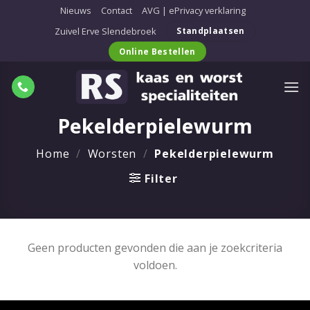
Ga
Nieuws
Contact
AVG | ePrivacy verklaring
naar
Zuivel Erve Slendebroek
Standplaatsen
inhoud
Online Bestellen
Pekelderpielewurm
Home
/
Worsten
/
Pekelderpielewurm
Filter
Geen producten gevonden die aan je zoekcriteria
voldoen.