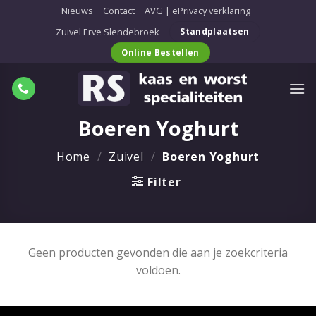
Ga
Nieuws
Contact
AVG | ePrivacy verklaring
naar
Zuivel Erve Slendebroek
Standplaatsen
inhoud
Online Bestellen
Boeren Yoghurt
Home
/
Zuivel
/
Boeren Yoghurt
Filter
Geen producten gevonden die aan je zoekcriteria
voldoen.