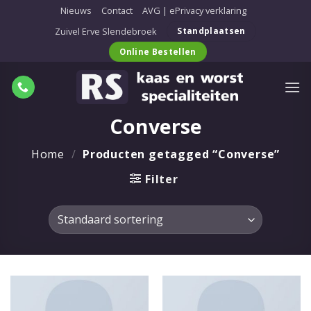
Ga
Nieuws
Contact
AVG | ePrivacy verklaring
naar
Zuivel Erve Slendebroek
Standplaatsen
inhoud
Online Bestellen
Converse
Home
/
Producten getagged “Converse”
Filter