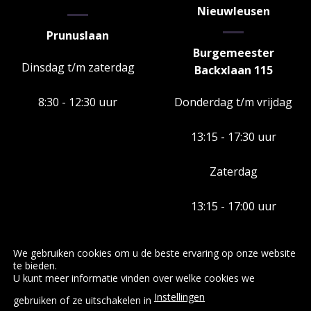
Nieuwleusen
Prunuslaan
Burgemeester
Dinsdag t/m zaterdag
Backxlaan 115
8:30 - 12:30 uur
Donderdag t/m vrijdag
13:15 - 17:30 uur
Zaterdag
13:15 - 17:00 uur
We gebruiken cookies om u de beste ervaring op onze website
te bieden.
U kunt meer informatie vinden over welke cookies we
RS Kaas en Worst Specialiteiten
Standplaatsen
Producten
Instellingen
Rouveen Kaasspecialiteiten
Zuivel Erve Slendebroek
gebruiken of ze uitschakelen in
Catering
Relatiegeschenken
Nieuws
Contact