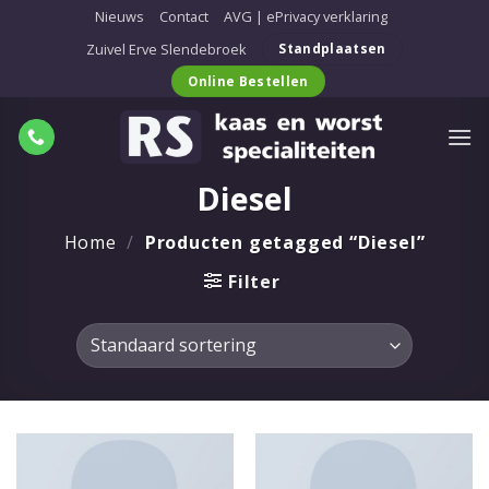
Ga
Nieuws
Contact
AVG | ePrivacy verklaring
naar
Zuivel Erve Slendebroek
Standplaatsen
inhoud
Online Bestellen
Diesel
Home
/
Producten getagged “Diesel”
Filter