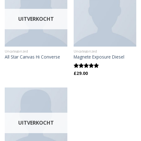
UITVERKOCHT
Uncategorized
Uncategorized
All Star Canvas Hi Converse
Magnete Exposure Diesel
£
29.00
Gewaardeerd
5.00
uit 5
UITVERKOCHT