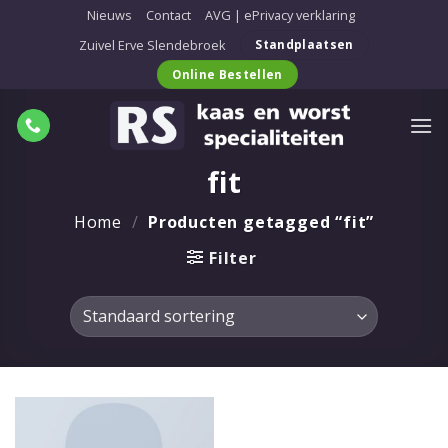
Ga
Nieuws
Contact
AVG | ePrivacy verklaring
naar
Zuivel Erve Slendebroek
Standplaatsen
inhoud
Online Bestellen
fit
Home
/
Producten getagged “fit”
Filter