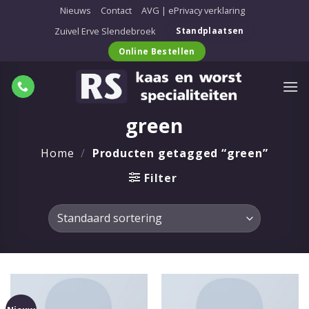
Ga
Nieuws
Contact
AVG | ePrivacy verklaring
naar
Zuivel Erve Slendebroek
Standplaatsen
inhoud
Online Bestellen
green
Home
/
Producten getagged “green”
Filter