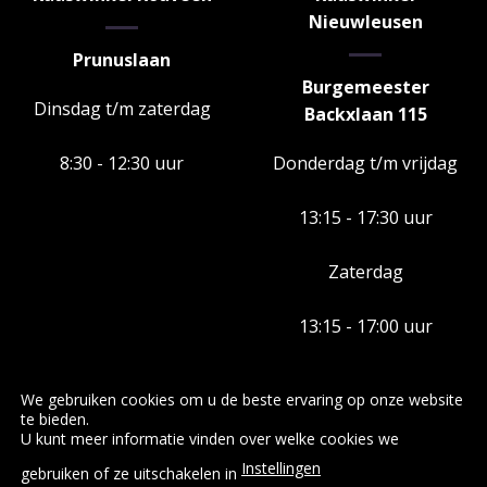
Nieuwleusen
Prunuslaan
Burgemeester
Dinsdag t/m zaterdag
Backxlaan 115
8:30 - 12:30 uur
Donderdag t/m vrijdag
13:15 - 17:30 uur
Zaterdag
13:15 - 17:00 uur
We gebruiken cookies om u de beste ervaring op onze website
te bieden.
U kunt meer informatie vinden over welke cookies we
RS Kaas en Worst Specialiteiten
Standplaatsen
Producten
Instellingen
Rouveen Kaasspecialiteiten
Zuivel Erve Slendebroek
gebruiken of ze uitschakelen in
Catering
Relatiegeschenken
Nieuws
Contact