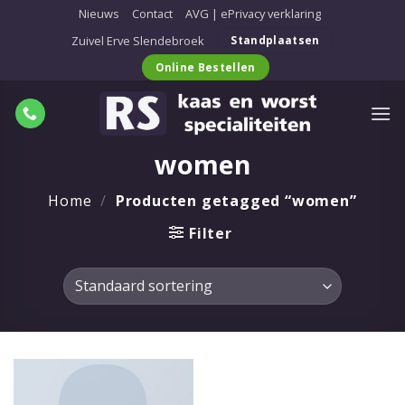
Ga
Nieuws
Contact
AVG | ePrivacy verklaring
naar
Zuivel Erve Slendebroek
Standplaatsen
inhoud
Online Bestellen
women
Home
/
Producten getagged “women”
Filter